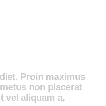
Home
Resources
Our Blogs
Terms
diet. Proin maximus
s metus non placerat
 vel aliquam a,